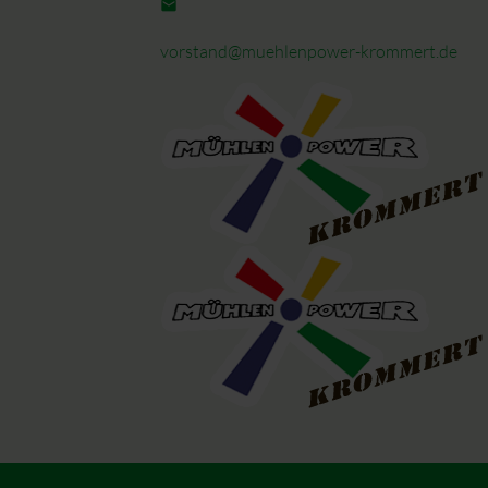
email
vorstand@muehlenpower-krommert.de