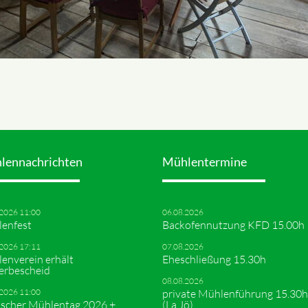
lennachrichten
Mühlentermine
.2026 11:00
06.08.2026
enfest
Backofennutzung KFD 15.00h
.2026 17:11
07.08.2026
enverein erhält
Eheschließung 15.30h
erbescheid
08.08.2026
.2026 11:00
private Mühlenführung 15.30h
scher Mühlentag 2026 +
(La,Jö)