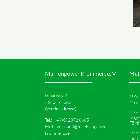
Mühlenpower Krommert e. V.
Müh
Leharweg 2
13.09
Mühl
46414 Rhede
(Vereinsadresse)
14.07
Mühl
Tel.: +
49 (0) 2872 8685
Förd
Mail:
vorstand@muehlenpower-
krommert.de
25.05
Deut