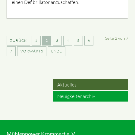
einen Defibrillator anzuschaffen.
Seite 2 von 7
ZURÜCK
1
2
3
4
5
6
7
VORWÄRTS
ENDE
Aktuelles
Neuigkeitenarchiv
Mühlenpower Krommert e. V.