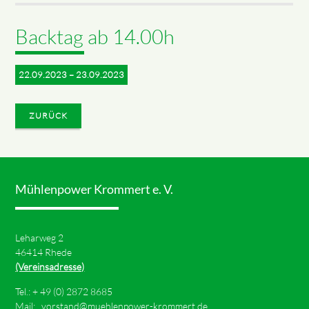
Backtag ab 14.00h
22.09.2023 – 23.09.2023
ZURÜCK
Mühlenpower Krommert e. V.
Leharweg 2
46414 Rhede
(Vereinsadresse)
Tel.: +
49 (0) 2872 8685
Mail:
vorstand@muehlenpower-krommert.de