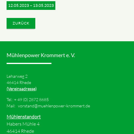
12.05.2023 – 13.05.2023
ZURÜCK
Mühlenpower Krommert e. V.
Leharweg 2
46414 Rhede
(Vereinsadresse)
Tel.: +
49 (0) 2872 8685
Mail:
vorstand@muehlenpower-krommert.de
Mühlenstandort
Habers Mühle 4
46414 Rhede