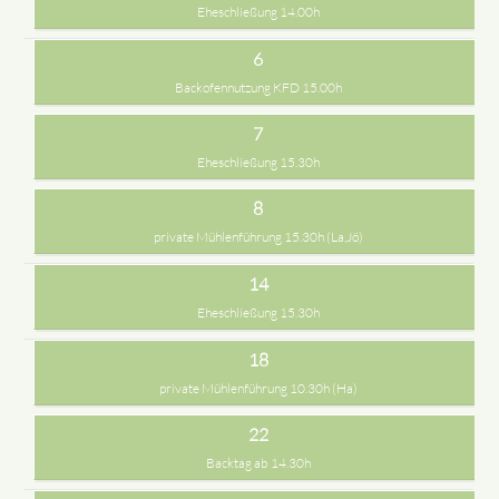
Eheschließung 14.00h
6
Backofennutzung KFD 15.00h
7
Eheschließung 15.30h
8
private Mühlenführung 15.30h (La,Jö)
14
Eheschließung 15.30h
18
private Mühlenführung 10.30h (Ha)
22
Backtag ab 14.30h