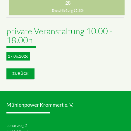
28
Eheschließung 15.30h
private Veranstaltung 10.00 -
18.00h
27.06.2026
ZURÜCK
Mühlenpower Krommert e. V.
Leharweg 2