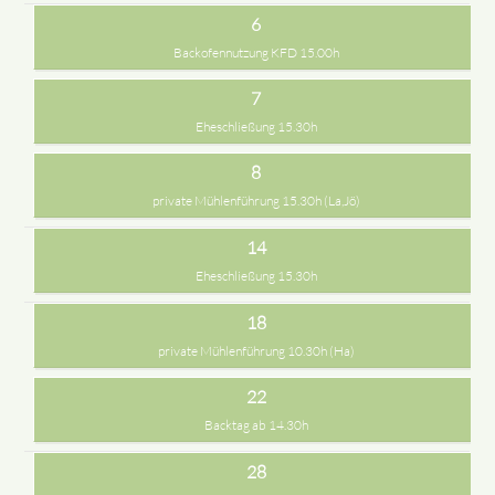
6
Backofennutzung KFD 15.00h
7
Eheschließung 15.30h
8
private Mühlenführung 15.30h (La,Jö)
14
Eheschließung 15.30h
18
private Mühlenführung 10.30h (Ha)
22
Backtag ab 14.30h
28