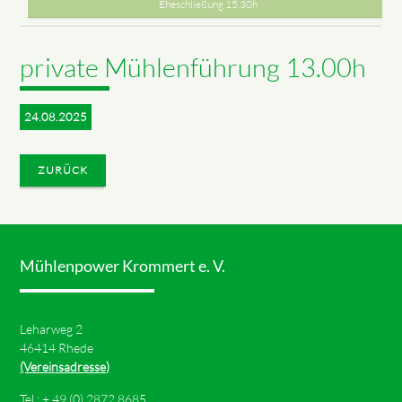
Eheschließung 15.30h
private Mühlenführung 13.00h
24.08.2025
ZURÜCK
Mühlenpower Krommert e. V.
Leharweg 2
46414 Rhede
(Vereinsadresse)
Tel.: +
49 (0) 2872 8685