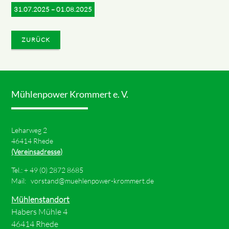
31.07.2025 – 01.08.2025
ZURÜCK
Mühlenpower Krommert e. V.
Leharweg 2
46414 Rhede
(Vereinsadresse)
Tel.: +
49 (0) 2872 8685
Mail:
vorstand@muehlenpower-krommert.de
Mühlenstandort
Habers Mühle 4
46414 Rhede