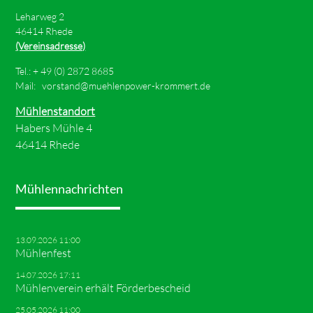
Leharweg 2
46414 Rhede
(Vereinsadresse)
Tel.: +
49 (0) 2872 8685
Mail:
vorstand@muehlenpower-krommert.de
Mühlenstandort
Habers Mühle 4
46414 Rhede
Mühlennachrichten
13.09.2026 11:00
Mühlenfest
14.07.2026 17:11
Mühlenverein erhält Förderbescheid
25.05.2026 11:00