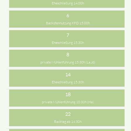
Eheschließung 14.00h
6
Backofennutzung KFD 15.00h
7
Eheschließung 15.30h
8
private Mühlenführung 15.30h (La,Jö)
14
Eheschließung 15.30h
18
private Mühlenführung 10.30h (Ha)
22
Backtag ab 14.30h