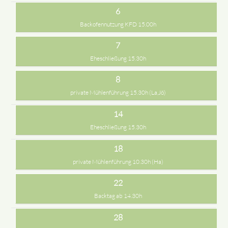
6
Backofennutzung KFD 15.00h
7
Eheschließung 15.30h
8
private Mühlenführung 15.30h (La,Jö)
14
Eheschließung 15.30h
18
private Mühlenführung 10.30h (Ha)
22
Backtag ab 14.30h
28