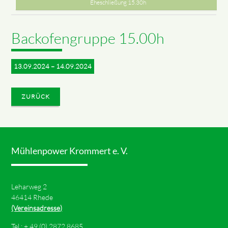
Eheschließung 15.30h
Backofengruppe 15.00h
13.09.2024 – 14.09.2024
ZURÜCK
Mühlenpower Krommert e. V.
Leharweg 2
46414 Rhede
(Vereinsadresse)
Tel.: +
49 (0) 2872 8685