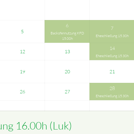
6
7
5
Backofennutzung KFD
Eheschließung 15.30h
15.00h
14
12
13
Eheschließung 15.30h
19
20
21
28
26
27
Eheschließung 15.30h
ung 16.00h (Luk)