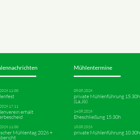
lennachrichten
Mühlentermine
.2026 11:00
08.08.2026
enfest
private Mühlenführung 15.30h
(La,Jö)
.2026 17:11
enverein erhält
14.08.2026
erbescheid
Eheschließung 15.30h
.2026 11:00
18.08.2026
scher Mühlentag 2026 +
private Mühlenführung 10.30h
bericht