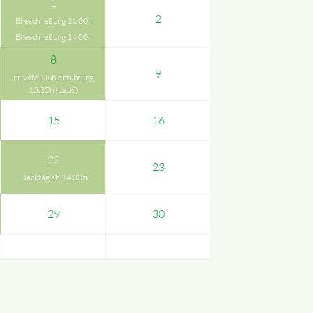
1
2
Eheschließung 11.00h
Eheschließung 14.00h
8
9
private Mühlenführung
15.30h (La,Jö)
15
16
22
23
Backtag ab 14.30h
29
30