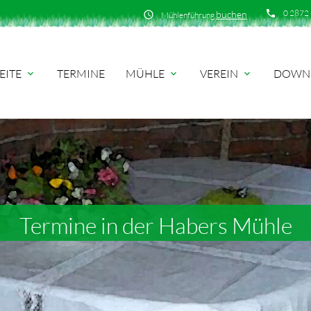
phone
0 2872 
buchen
schedule
Mühlenführung
EITE
TERMINE
MÜHLE
VEREIN
DOWN
expand_more
expand_more
expand_more
Termine in der Habers Mühle