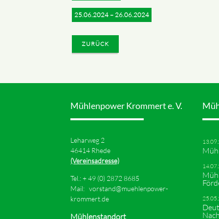
25.06.2024 – 26.06.2024
ZURÜCK
Mühlenpower Krommert e. V.
Müh
Leharweg 2
13.09
Mühl
46414 Rhede
(Vereinsadresse)
14.07
Mühl
Tel.: +
49 (0) 2872 8685
Förd
Mail:
vorstand@muehlenpower-
krommert.de
25.05
Deut
Nach
Mühlenstandort