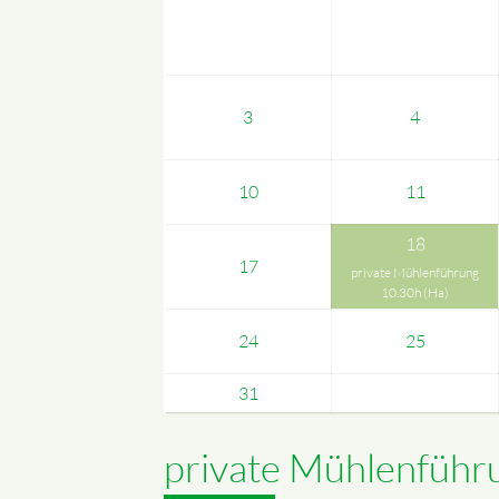
3
4
10
11
18
17
private Mühlenführung
10.30h (Ha)
24
25
31
private Mühlenführ