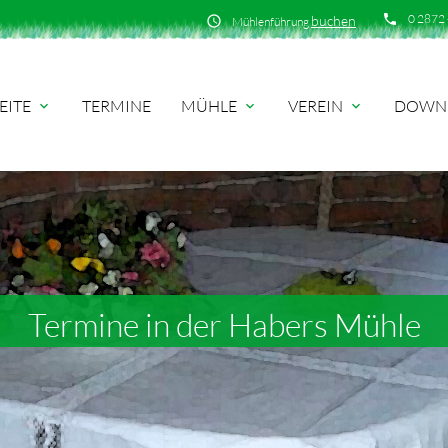
phone
0 2872 
buchen
schedule
Mühlenführung
EITE
TERMINE
MÜHLE
VEREIN
DOWN
expand_more
expand_more
expand_more
Termine in der Habers Mühle