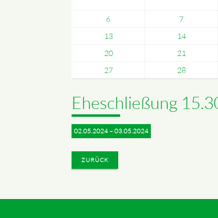
6
7
13
14
20
21
27
28
Eheschließung 15.3
02.05.2024 – 03.05.2024
ZURÜCK