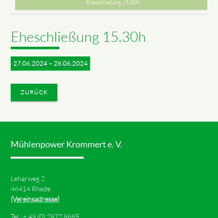
Eheschließung 15.30h
Eheschließung 15.30h
27.06.2024 – 28.06.2024
ZURÜCK
Mühlenpower Krommert e. V.
Leharweg 2
46414 Rhede
(Vereinsadresse)
Tel.: +
49 (0) 2872 8685