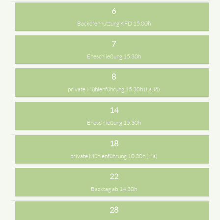
6
Backofennutzung KFD 15.00h
7
Eheschließung 15.30h
8
private Mühlenführung 15.30h (La,Jö)
14
Eheschließung 15.30h
18
private Mühlenführung 10.30h (Ha)
22
Backtag ab 14.30h
28