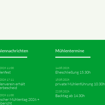
lennachrichten
Mühlentermine
.2026 11:00
14.08.2026
enfest
Eheschließung 15.30h
.2026 17:11
18.08.2026
enverein erhält
private Mühlenführung 10.30h
erbescheid
22.08.2026
.2026 11:00
Backtag ab 14.30h
scher Mühlentag 2026 +
bericht