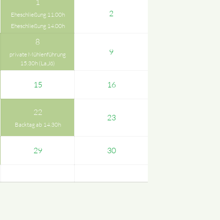
1
2
Eheschließung 11.00h
Eheschließung 14.00h
8
9
private Mühlenführung
15.30h (La,Jö)
15
16
22
23
Backtag ab 14.30h
29
30