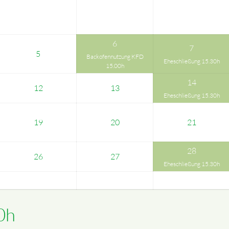
6
7
5
Backofennutzung KFD
Eheschließung 15.30h
15.00h
14
12
13
Eheschließung 15.30h
19
20
21
28
26
27
Eheschließung 15.30h
0h