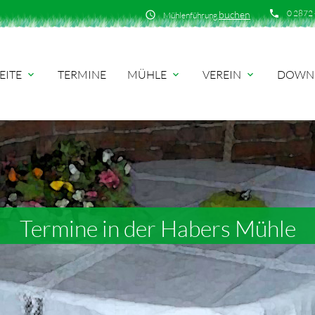
phone
0 2872 
buchen
schedule
Mühlenführung
EITE
TERMINE
MÜHLE
VEREIN
DOWN
expand_more
expand_more
expand_more
Termine in der Habers Mühle