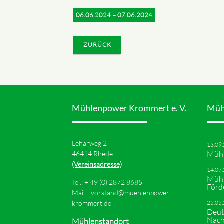
06.06.2024 – 07.06.2024
ZURÜCK
Mühlenpower Krommert e. V.
Müh
Leharweg 2
13.09
Mühl
46414 Rhede
(Vereinsadresse)
14.07
Mühl
Tel.: +
49 (0) 2872 8685
Förd
Mail:
vorstand@muehlenpower-
krommert.de
25.05
Deut
Nach
Mühlenstandort