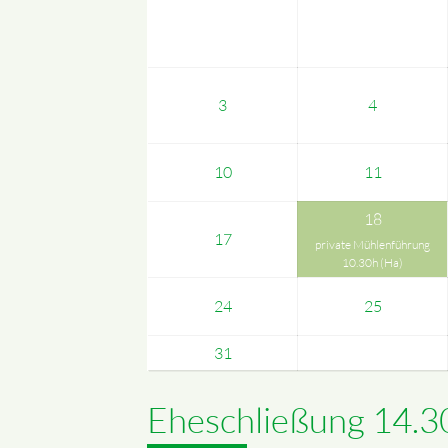
3
4
10
11
18
17
private Mühlenführung
10.30h (Ha)
24
25
31
Eheschließung 14.3