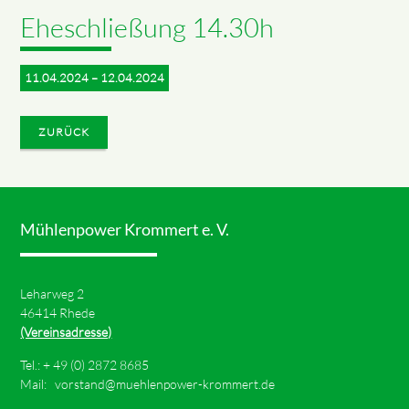
Eheschließung 14.30h
11.04.2024 – 12.04.2024
ZURÜCK
Mühlenpower Krommert e. V.
Leharweg 2
46414 Rhede
(Vereinsadresse)
Tel.: +
49 (0) 2872 8685
Mail:
vorstand@muehlenpower-krommert.de