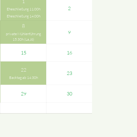
1
2
Eheschließung 11.00h
Eheschließung 14.00h
8
9
private Mühlenführung
15.30h (La,Jö)
15
16
22
23
Backtag ab 14.30h
29
30