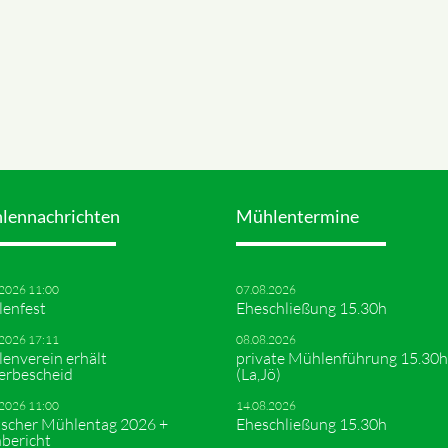
lennachrichten
Mühlentermine
.2026 11:00
07.08.2026
enfest
Eheschließung 15.30h
.2026 17:11
08.08.2026
enverein erhält
private Mühlenführung 15.30h
erbescheid
(La,Jö)
.2026 11:00
14.08.2026
scher Mühlentag 2026 +
Eheschließung 15.30h
bericht