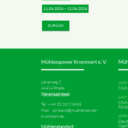
11.04.2024 – 12.04.2024
ZURÜCK
Mühlenpower Krommert e. V.
Müh
Leharweg 2
13.09
Mühl
46414 Rhede
(Vereinsadresse)
14.07
Mühl
Tel.: +
49 (0) 2872 8685
Förd
Mail:
vorstand@muehlenpower-
krommert.de
25.05
Deut
Nach
Mühlenstandort