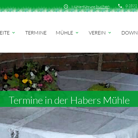
phone
0 2872 
buchen
schedule
Mühlenführung
EITE
TERMINE
MÜHLE
VEREIN
DOWN
expand_more
expand_more
expand_more
Termine in der Habers Mühle