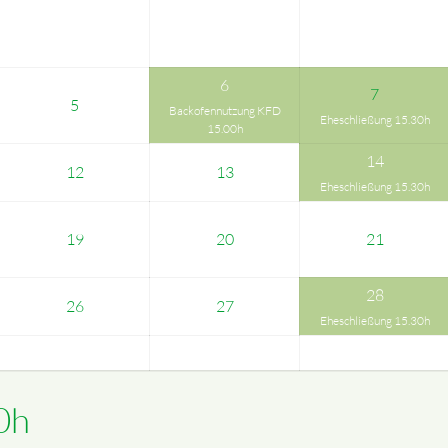
6
7
5
Backofennutzung KFD
Eheschließung 15.30h
15.00h
14
12
13
Eheschließung 15.30h
19
20
21
28
26
27
Eheschließung 15.30h
0h