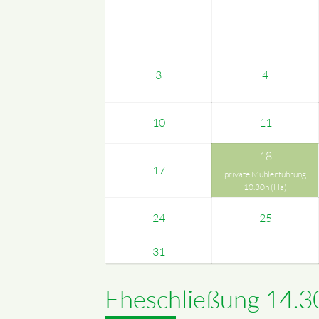
3
4
10
11
18
17
private Mühlenführung
10.30h (Ha)
24
25
31
Eheschließung 14.3